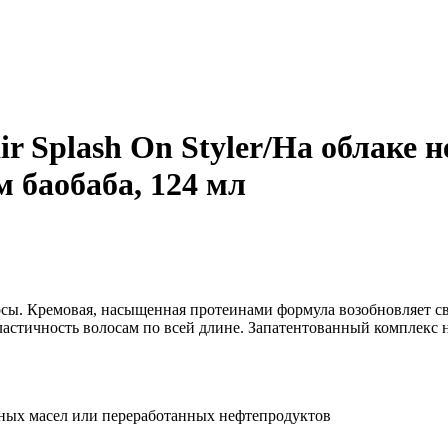
r Splash On Styler/На облаке 
м баобаба, 124 мл
сы. Кремовая, насыщенная протеинами формула возобновляет свя
ластичность волосам по всей длине. Запатентованный комплекс
ьных масел или переработанных нефтепродуктов